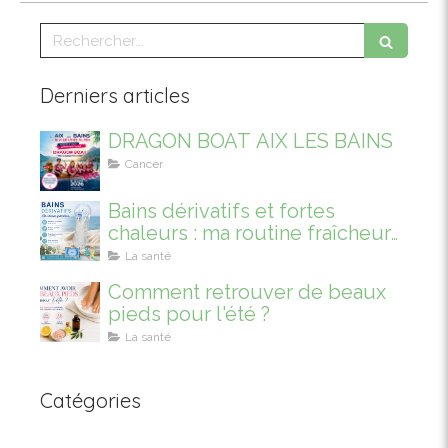
Rechercher
Derniers articles
DRAGON BOAT AIX LES BAINS
Cancer
Bains dérivatifs et fortes
chaleurs : ma routine fraîcheur
pour mieux vivre l’été
La santé
Comment retrouver de beaux
pieds pour l'été ?
La santé
Catégories