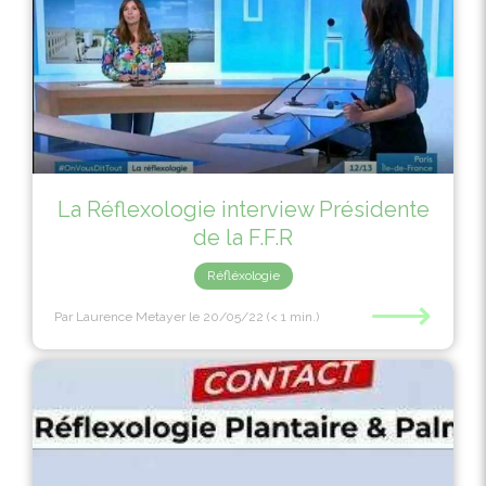
La Réflexologie interview Présidente
de la F.F.R
Réfléxologie
⟶
Par Laurence Metayer
le 20/05/22
(< 1 min.)