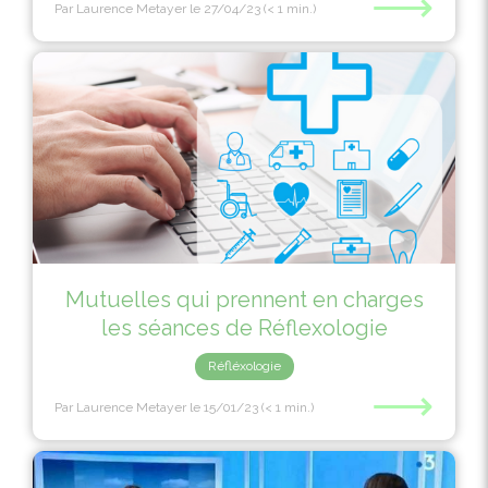
⟶
Par Laurence Metayer
le 27/04/23
(< 1 min.)
Mutuelles qui prennent en charges
les séances de Réflexologie
Réfléxologie
⟶
Par Laurence Metayer
le 15/01/23
(< 1 min.)